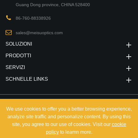
Guang Dong province, CHINA 528400
86-760-88338926
sales@meisuoptics.com
SOLUZIONI
PRODOTTI
SERVIZI
SCHNELLE LINKS
Copyright©
Zhongshan Meisu Technology Co.,Ltd.
Alle Rechte
We use cookies to offer you a better browsing experience,
vorbehalten.
analyze site traffic and personalize content. By using this
Sitemap
|
Privacy Policy
site, you agree to our use of cookies. Visit our
cookie
policy
to leamn more.