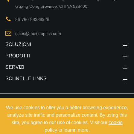
Guang Dong province, CHINA 528400
86-760-88338926
sales@meisuoptics.com
SOLUZIONI
PRODOTTI
SERVIZI
SCHNELLE LINKS
Copyright©
Zhongshan Meisu Technology Co.,Ltd.
Alle Rechte
We use cookies to offer you a better browsing experience,
vorbehalten.
analyze site traffic and personalize content. By using this
Sitemap
|
Privacy Policy
site, you agree to our use of cookies. Visit our
cookie
policy
to leamn more.