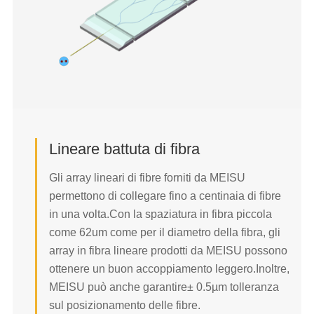
45°FA-MT array di fibre
90° FA-MT array di fibre
Lineare battuta di fibra
Freccia di fibre ultrapiccole
Lidless Fiber Array
Gli array lineari di fibre forniti da MEISU
permettono di collegare fino a centinaia di fibre
MFD array di fibre Matette
in una volta.Con la spaziatura in fibra piccola
PM *SM *MM mixed Fiber Array
come 62um come per il diametro della fibra, gli
Ermetica Segatura di fibre
array in fibra lineare prodotti da MEISU possono
192/256ch Arredo di fibre
ottenere un buon accoppiamento leggero.Inoltre,
MEISU può anche garantire± 0.5µm tolleranza
LESEN SIE MEHR
sul posizionamento delle fibre.