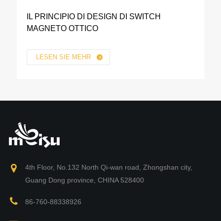
IL PRINCIPIO DI DESIGN DI SWITCH
MAGNETO OTTICO
LESEN SIE MEHR
4th Floor, No.132 North Qi-wan road, Zhongshan city,
Guang Dong province, CHINA 528400
86-760-88338926