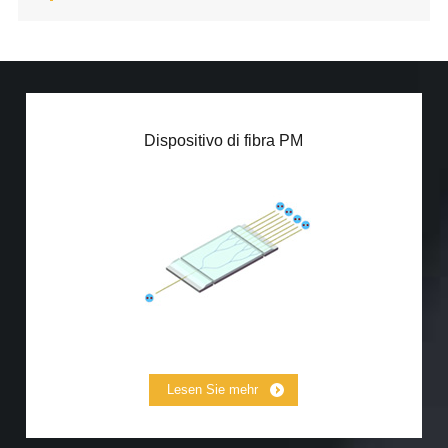
PM array di fibre
Dispositivo di fibra PM
PM PLC Splitter
PBS/PBC
Corda PM Patch
PM MPO Jumper
Mini PM Copper (50:50)
Mini PM Copper (5:95)
Lesen Sie mehr