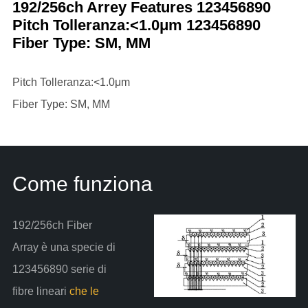
192/256ch Arrey Features 123456890
Pitch Tolleranza:<1.0μm 123456890
Fiber Type: SM, MM
Pitch Tolleranza:<1.0μm
Fiber Type: SM, MM
Come funziona
192/256ch Fiber
Array è una specie di
123456890 serie di
fibre lineari
che le