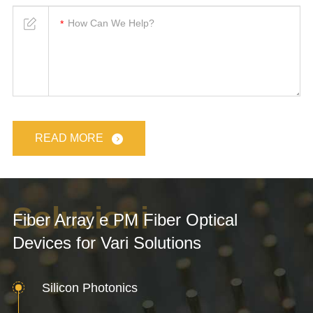
READ MORE
Soluzioni
Fiber Array e PM Fiber Optical
Devices for Vari Solutions
Silicon Photonics