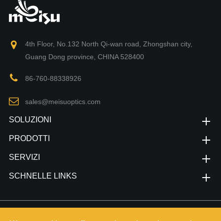
4th Floor, No.132 North Qi-wan road, Zhongshan city,
Guang Dong province, CHINA 528400
86-760-88338926
sales@meisuoptics.com
SOLUZIONI
PRODOTTI
SERVIZI
SCHNELLE LINKS
Copyright©
Zhongshan Meisu Technology Co.,Ltd.
Alle Rechte