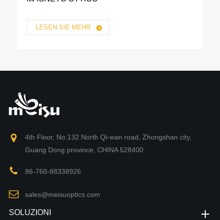
LESEN SIE MEHR
4th Floor, No.132 North Qi-wan road, Zhongshan city,
Guang Dong province, CHINA 528400
86-760-88338926
sales@meisuoptics.com
SOLUZIONI