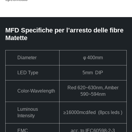
MFD Specifiche per l’arresto delle fibre
Matette
Diameter
φ 400mm
LED Type
5mm DIP
Red 620~630nm, Amber
Color-Wavelength
590~594nm
Luminous
≥16000mcd/led (8pcs leds )
Intensity
EMC
acc. to IEC60598-2-3